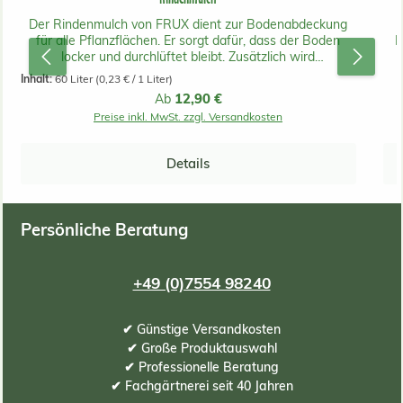
Der Rindenmulch von FRUX dient zur Bodenabdeckung
für alle Pflanzflächen. Er sorgt dafür, dass der Boden
L
locker und durchlüftet bleibt. Zusätzlich wird
Unkrautwuchs gehemmt. Die Teilchen sind bei der
l
Inhalt:
60 Liter
(0,23 € / 1 Liter)
feinkörnigen 0-15mm groß. Ein Sack reicht für bis zu 1.6
In
Regulärer Preis:
12,90 €
Ab
m2.
Preise inkl. MwSt. zzgl. Versandkosten
Ra
Z
Details
vo
V
Vo
Persönliche Beratung
&
i
Ga
+49 (0)7554 98240
Ko
✔ Günstige Versandkosten
✔ Große Produktauswahl
entsp
✔ Professionelle Beratung
und
✔ Fachgärtnerei seit 40 Jahren