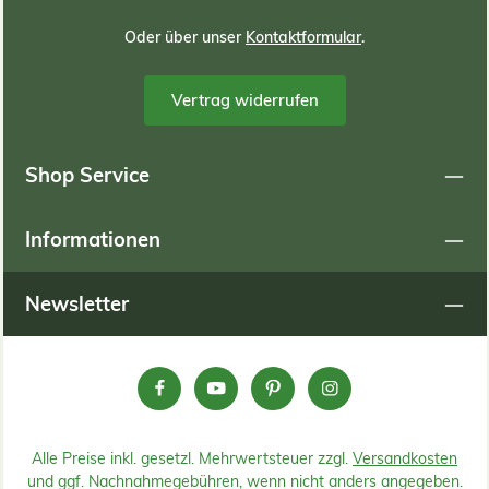
Oder über unser
Kontaktformular
.
Org
Magnesiu
Vertrag widerrufen
DATEN Schüttgewicht c
& 2–7 mm Farbe mi
Shop Service
Lieferdat
f
Informationen
Newsletter
Alle Preise inkl. gesetzl. Mehrwertsteuer zzgl.
Versandkosten
und ggf. Nachnahmegebühren, wenn nicht anders angegeben.