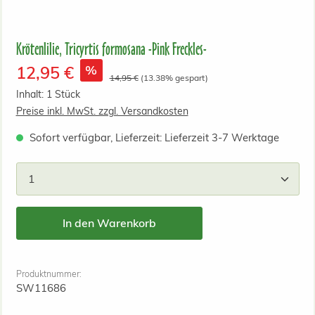
Krötenlilie, Tricyrtis formosana -Pink Freckles-
Verkaufspreis:
%
12,95 €
Regulärer Preis:
14,95 €
(13.38% gespart)
Inhalt:
1 Stück
Preise inkl. MwSt. zzgl. Versandkosten
Sofort verfügbar, Lieferzeit: Lieferzeit 3-7 Werktage
Produkt Anzahl: Gib den gewünschten Wert ein od
In den Warenkorb
Produktnummer:
SW11686