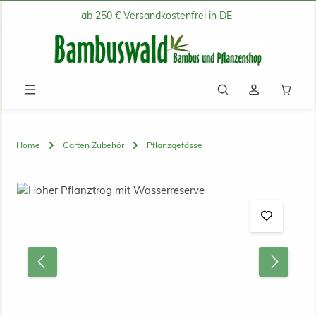
ab 250 € Versandkostenfrei in DE
Zum Hauptinhalt springen
Waren
Home
Garten Zubehör
Pflanzgefässe
Bildergalerie überspringen