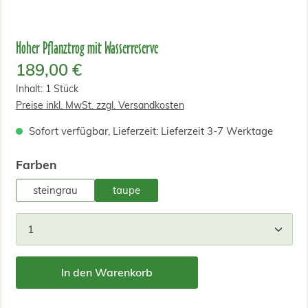
Hoher Pflanztrog mit Wasserreserve
Regulärer Preis:
189,00 €
Inhalt:
1 Stück
Preise inkl. MwSt. zzgl. Versandkosten
Sofort verfügbar, Lieferzeit: Lieferzeit 3-7 Werktage
auswählen
Farben
steingrau
taupe
Produkt Anzahl: Gib den gewünschten Wert ein od
In den Warenkorb