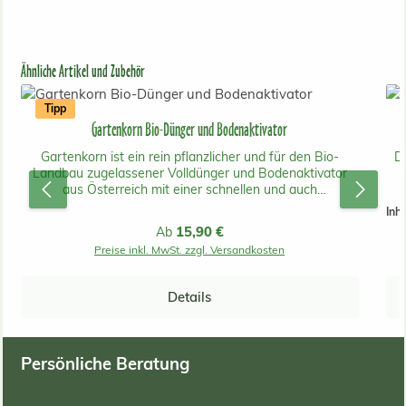
Produktgalerie überspringen
Ähnliche Artikel und Zubehör
Tipp
Gartenkorn Bio-Dünger und Bodenaktivator
Gartenkorn ist ein rein pflanzlicher und für den Bio-
D
Landbau zugelassener Volldünger und Bodenaktivator
aus Österreich mit einer schnellen und auch
langanhaltenden Wirkung.Er beinhaltet keine tierischen
Inha
Inhaltsstoffe und ist daher unbedenklich für Mensch, Tier
fe
Regulärer Preis:
15,90 €
Ab
und Umwelt! Gartenkorn ist aus gentechnikfreier
Preise inkl. MwSt. zzgl. Versandkosten
österreichischer Produktion. Der Dünger kann bei
Rasenflächen, Gemüsebeeten, Blumen, Ziergehölzen und
Ziersträuchern, Bäumen, Obstgehölzen, Beerenobst, im
Details
Weinbau und bei Zimmerpflanzen wahre Wunder
vollbringen. Bei Rasenneuanlagen ist ein gleichmäßiges
Verteilen wichtig.Die Ausgangsstoffe des Gartenkorn
Volldüngers sind Trockenschlempe aus Getreide und Mais
Persönliche Beratung
& Restmelasse aus der Zuckerproduktion. Gartenkorn
ist für die biologische Landwirtschaft zugelassen. Das
Gartenkorn Pflanzenserum schützt, stärkt und vitalisiert