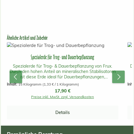
Produktgalerie überspringen
Ähnliche Artikel und Zubehör
Spezialerde für Trog- und Dauerbepflanzung
Spezialerde für Trog- & Dauerbepflanzung von Frux.
D
Durch den hohen Anteil an mineralischen Stabilisatoren
ist diese Erde ideal für Dauerbepflanzungen,
Innenraumbegrünungen und die Bepflanzung von
Inhalt:
15 Kilogramm
(1,33 € / 1 Kilogramm)
Inha
Großgefäßen mit Pflanzeinsatz und
fe
Regulärer Preis:
17,90 €
Bewässerungssystem geeignet. Die Erde ist so
Preise inkl. MwSt. zzgl. Versandkosten
zusammengesetzt, dass sie langfristig nicht
zusammensackt und verdichtet. Auch für salzempfindliche
Pflanzen ist diese Spezialerde sehr geeignet und ist
Details
ebenso als strukturstabiler Unterbau in Hochbeeten zu
verwenden.