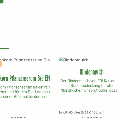
Rindenmulch
korn Pflanzenserum Bio EM
Der Rindenmulch von FRUX dient 
Bodenabdeckung für alle
orn Pflanzenserum ist ein rein
Pflanzflächen. Er sorgt dafür, dass
icher und für den Bio-Landbau
Boden locker und durchlüftet blei
assener Bodenaktivator aus
Zusätzlich wird Unkrautwuchs
eich mit einer schnellen und
gehemmt. Die Teilchen sind bei d
em langanhaltenden Wirkung.
feinkörnigen 0-15mm groß. Ein S
EM steht für effektive
Inhalt:
60 Liter
(0,23 € / 1 Liter)
reicht für bis zu 1.6 m2.
ganismen.Es beinhaltet keine