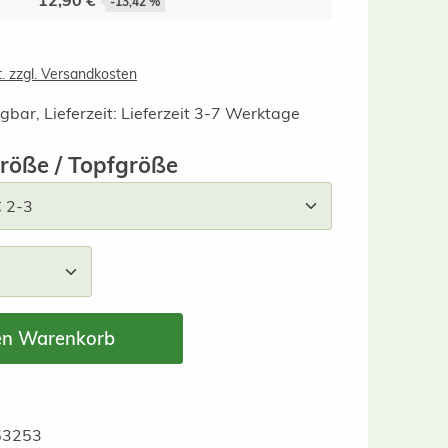
12,90 €
-13,42 %
t. zzgl. Versandkosten
gbar, Lieferzeit: Lieferzeit 3-7 Werktage
auswählen
röße / Topfgröße
nzahl: Gib den gewünschten Wert ein ode
en Warenkorb
53253