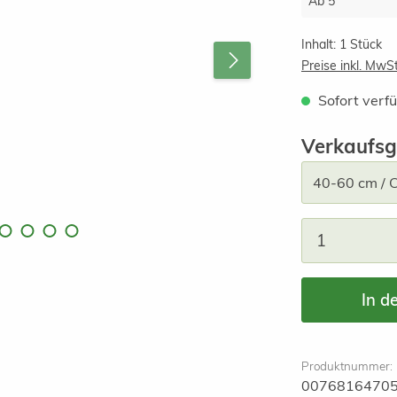
Ab
5
Inhalt:
1 Stück
Preise inkl. MwS
Sofort verfü
Verkaufsg
Produkt A
In d
Produktnummer:
0076816470