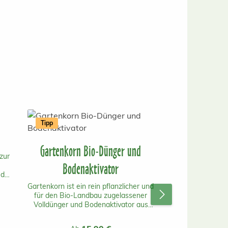
Tipp
Gartenkorn Bio-Dünger und
zur
Bodenaktivator
 der
bt.
Gartenkorn ist ein rein pflanzlicher und
für den Bio-Landbau zugelassener
er
Volldünger und Bodenaktivator aus
ack
Österreich mit einer schnellen und
auch langanhaltenden Wirkung.Er