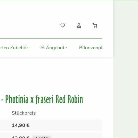
Warenkorb enthält
rten Zubehör
% Angebote
Pflanzenpflege und Tipps
- Photinia x fraseri Red Robin
Stückpreis
14,90 €