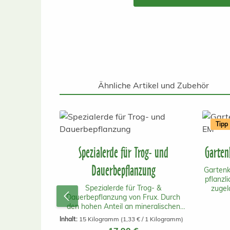
Ähnliche Artikel und Zubehör
Produktgalerie überspringen
Tipp
Spezialerde für Trog- und
Garten
Dauerbepflanzung
Gartenk
pflanzl
Spezialerde für Trog- &
zugel
Dauerbepflanzung von Frux. Durch
Österr
den hohen Anteil an mineralischen
vorall
Stabilisatoren ist diese Erde ideal für
Inhalt:
15 Kilogramm
(1,33 € / 1 Kilogramm)
Dauerbepflanzungen,
Mikroor