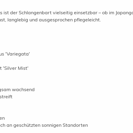
st der Schlangenbart vielseitig einsetzbar – ob im Japanga
bust, langlebig und ausgesprochen pflegeleicht.
s 'Variegata'
'Silver Mist'
angsam wachsend
treift
en
uch an geschützten sonnigen Standorten