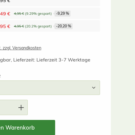
,95 €
,49 €
4,95 €
(9.29% gespart)
-9,29 %
,95 €
4,95 €
(20.2% gespart)
-20,20 %
t. zzgl. Versandkosten
gbar, Lieferzeit: Lieferzeit 3-7 Werktage
auswählen
e
nzahl: Gib den gewünschten Wert ein ode
en Warenkorb