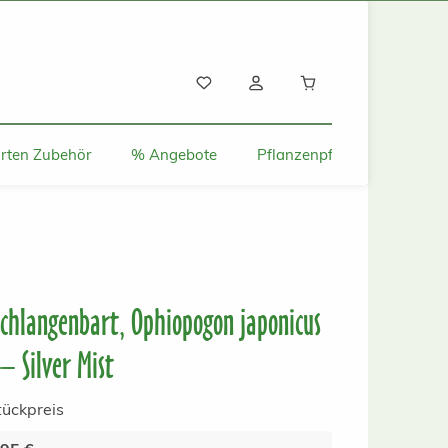
Warenkorb enthält
rten Zubehör
% Angebote
Pflanzenpflege und Tipps
 Schlangenbart, Ophiopogon japonicus
– Silver Mist
tückpreis