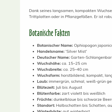
Dank seines langsamen, kompakten Wuchses i
Trittplatten oder in Pflanzgefäßen. Er ist ro
Botanische Fakten
Botanischer Name:
Ophiopogon japonicu
Handelsname:
'Silver Mist'
Deutscher Name:
Garten-Schlangenbart 
Wuchshöhe:
ca. 15–25 cm
Wuchsbreite:
ca. 25–40 cm
Wuchsform:
horstbildend, kompakt, l
Laub:
immergrün, schmal, weiß-grün ges
Blütezeit:
Juli bis August
Blütenfarbe:
zart violett bis weißlich
Früchte:
dunkelblaue bis schwarze Beer
Standort:
Halbschatten bis Schatten, a
Winterhärte:
gut winterhart