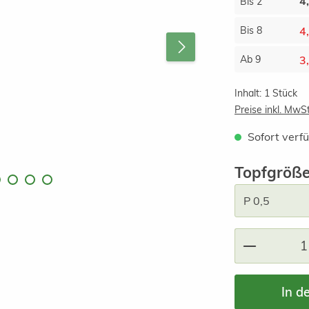
4
Bis
2
4
Bis
8
3
Ab
9
Inhalt:
1 Stück
Preise inkl. MwS
Sofort verfü
Topfgröß
Produkt A
In d