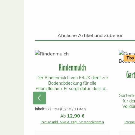
Ähnliche Artikel und Zubehör
Produktgalerie überspringen
Tipp
Rindenmulch
Gar
Der Rindenmulch von FRUX dient zur
Bodenabdeckung für alle
Pflanzflächen. Er sorgt dafür, dass der
Boden locker und durchlüftet bleibt.
Gartenko
Zusätzlich wird Unkrautwuchs
für d
gehemmt. Die Teilchen sind bei der
Volldü
Inhalt:
60 Liter
(0,23 € / 1 Liter)
feinkörnigen 0-15mm groß. Ein Sack
Österr
Regulärer Preis:
12,90 €
reicht für bis zu 1.6 m2.
Ab
auch 
Preise inkl. MwSt. zzgl. Versandkosten
Preise
be
In
unbed