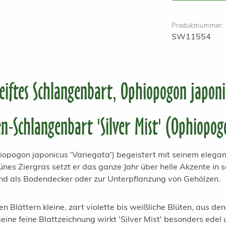
Produktnummer:
SW11554
iftes Schlangenbart, Ophiopogon japonic
-Schlangenbart 'Silver Mist' (Ophiopogo
iopogon japonicus 'Variegata') begeistert mit seinem elega
nes Ziergras setzt er das ganze Jahr über helle Akzente in 
nd als Bodendecker oder zur Unterpflanzung von Gehölzen.
Blättern kleine, zart violette bis weißliche Blüten, aus den
ne feine Blattzeichnung wirkt 'Silver Mist' besonders edel u