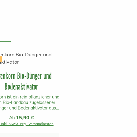
tenkorn Bio-Dünger und
Bodenaktivator
rn ist ein rein pflanzlicher und
en Bio-Landbau zugelassener
nger und Bodenaktivator aus
eich mit einer schnellen und
Regulärer Preis:
15,90 €
Ab
langanhaltenden Wirkung.Er
 inkl. MwSt. zzgl. Versandkosten
inhaltet keine tierischen
haltsstoffe und ist daher
enklich für Mensch, Tier und