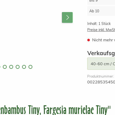
Bis
9
Ab
10
Inhalt:
1 Stück
Preise inkl. MwS
Nicht mehr 
Verkaufsg
Produktnummer:
0022853545
nbambus Tiny, Fargesia murielae Tiny"