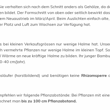
ie verhalten sich nach dem Schnitt anders als Gehölze, da d
bildet. Der Formschnitt von oben oder seitlich bewirkt das
r dem Neuaustrieb im März/April. Beim Auslichten einfach al
er Platz und Luft zum Wachsen zur Verfügung hat.
s bei kleinen Verkaufsgrössen nur wenige Halme hat. Unser
ch vermehrte Pflanzen nur wenige Halme im kleinen Topf. S
 Wärme an neue kräftige Halme zu bilden. Ihr junger Bambus
20-40 cm/Jahr).
släufer (horstbildend) und benötigen keine
Rhizomsperre
d
pfehlen wir folgende Pflanzabstände: Bei Pflanzen mit eine
rechnet man
bis zu 100 cm Pflanzabstand.