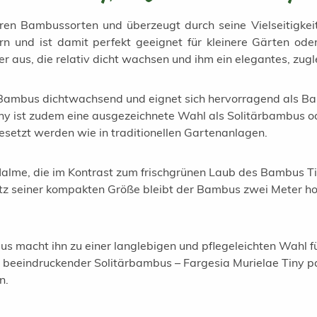
ren Bambussorten und überzeugt durch seine Vielseitigke
n und ist damit perfekt geeignet für kleinere Gärten ode
er aus, die relativ dicht wachsen und ihm ein elegantes, zu
 Bambus dichtwachsend und eignet sich hervorragend als Bam
Tiny ist zudem eine ausgezeichnete Wahl als Solitärbambus 
setzt werden wie in traditionellen Gartenanlagen.
lme, die im Kontrast zum frischgrünen Laub des Bambus Tiny
tz seiner kompakten Größe bleibt der Bambus zwei Meter hoc
 macht ihn zu einer langlebigen und pflegeleichten Wahl fü
beeindruckender Solitärbambus – Fargesia Murielae Tiny pa
n.