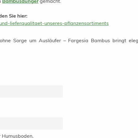
m
Bambusdünger
gemacht.
en Sie hier:
nd-lieferqualitaet-unseres-pflanzensortiments
ohne Sorge um Ausläufer – Fargesia Bambus bringt ele
er Humusboden,