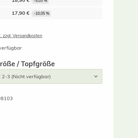
18,90 €
-5,03 %
17,90 €
-10,05 %
t. zzgl. Versandkosten
verfügbar
auswählen
röße / Topfgröße
08103