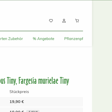
Warenkorb enthält
rten Zubehör
% Angebote
Pflanzenpflege und Tipps
s Tiny, Fargesia murielae Tiny
Stückpreis
19,90 €