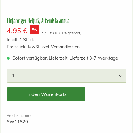
Einjähriger Beifuß, Artemisia annua
Verkaufspreis:
%
4,95 €
Regulärer Preis:
5,95 €
(16.81% gespart)
Inhalt:
1 Stück
Preise inkl. MwSt. zzgl. Versandkosten
Sofort verfügbar, Lieferzeit: Lieferzeit 3-7 Werktage
Produkt Anzahl: Gib den gewünschten Wert ein od
In den Warenkorb
Produktnummer:
SW11820