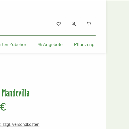
Warenkorb enthält
rten Zubehör
% Angebote
Pflanzenpflege und Tipps
- Mandevilla
s:
 €
t. zzgl. Versandkosten