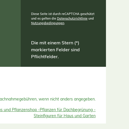
Diese Seite ist durch reCAPTCHA geschützt
und es gelten die
Datenschutzrichtlinie
und
Nutzungsbedingungen
.
Die mit einem Stern (*)
markierten Felder sind
Pflichtfelder.
Nachnahmegebühren, wenn nicht anders angegeben.
 und Pflanzenshop -
Pflanzen für Dachbegrünung -
Steinfiguren für Haus und Garten