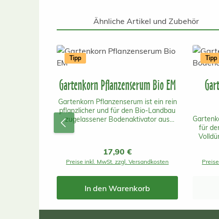
Ähnliche Artikel und Zubehör
Produktgalerie überspringen
Tipp
Tipp
Gartenkorn Pflanzenserum Bio EM
Gar
Gartenkorn Pflanzenserum ist ein rein
pflanzlicher und für den Bio-Landbau
Gartenko
zugelassener Bodenaktivator aus
für d
Österreich mit einer schnellen und
Volldü
vorallem langanhaltenden Wirkung.
Österr
EM steht für effektive
Regulärer Preis:
17,90 €
auch 
Mikroorganismen.Es beinhaltet keine
Preise inkl. MwSt. zzgl. Versandkosten
Preise
be
tierischen Inhaltsstoffe und ist daher
In
unbedenklich für Mensch, Tier und
unbed
Umwelt! Gartenkorn Pflanzenserum
In den Warenkorb
Um
ist aus gentechnikfreier
gente
österreichischer Produktion. Das
Produ
Pflanzenserum kann ergänzend zu
Ras
den Volldünger von Gartenkorn bei