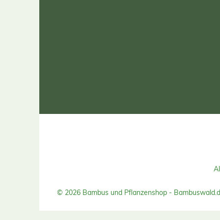
Boden. 
Ang
Ami
Tec
NÄHR
Organ
G
Gesamtphosp
1,5 % Magnes
Chloridfrei <
Calciumo
P
Sch
Korng
Farbe mit
malzig-brot
Haltbar
Lagerun
kühl
Al
Son
© 2026 Bambus und Pflanzenshop - Bambuswald.