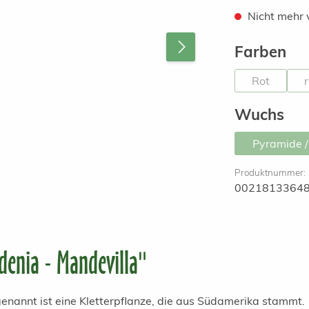
Nicht mehr 
au
Farben
Rot
(Diese Opti
au
Wuchs
Pyramide 
Produktnummer:
0021813364
enia - Mandevilla"
enannt ist eine Kletterpflanze, die aus Südamerika stammt.