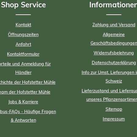
Shop Service
Informatione
lumen, Ziergehölzen und
iersträuchern, Bäumen,
tgehölzen, Beerenobst, im
au und bei Zimmerpflanzen
Kontakt
Zahlung und Versand
e Wunder vollbringen. Bei
asenneuanlagen ist ein
Öffnungszeiten
Allgemeine
mäßiges Verteilen wichtig.Die
angsstoffe des Gartenkorn
Geschäftsbedingunge
Anfahrt
gers sind Trockenschlempe aus
e und Mais & Restmelasse aus
Widerrufsbelehrung
Kontaktformular
uckerproduktion. Gartenkorn
Datenschutzerklärung
 die biologische Landwirtschaft
rteile und Anmeldung für
gelassen. Das Gartenkorn
Händler
Info zur Umst. Lieferungen i
zenserum schützt, stärkt und
siert deine Pflanzen zusätzlich
Schweiz
hichte der Hofstetter Mühle
eine einzigartige Kombination
Lieferzustand und Lieferqua
us Mikroorganismen und
eam der Hofstetter Mühle
hrstoffen. 100% natürlich und
unseres Pflanzensortime
Jobs & Karriere
o-zertifiziert! Die feinen
körner werden in 1kg, 2,5kg
Sitemap
us-FAQs - Häufige Fragen
nd 5 kg Eimern geliefert
uchsneutral). Eine Handvoll
Impressum
& Antworten
enkorn entspricht ca. 35g.
 tier-
inderfreundlich. Gesünderer