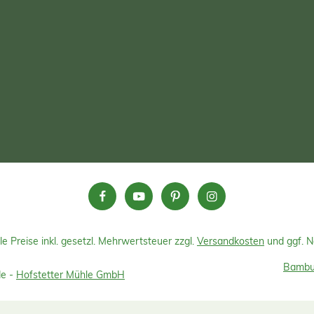
Keine tierischen Inhaltsstoffe.
enehmer Geruch. Reich an
nosäuren. Bio-zertifiziert.
hnische Daten Volldünger:
STOFFZUSAMMENSETZUNG
ische Substanz (TS) > 90 %
esamt Stickstoff 5,5 %
hor 2,5 % Gesamtkalium
iumoxid 0,6 %
 0,5 % Salzgehalt 4,0 %
xid 0,15 % TECHNISCH-
HYSIKALISCHE DATEN
üttgewicht ca. 500 kg/m³
röße 0,2-2 mm & 2–7 mm
tel- bis dunkelbraun Geruch
ig pH-Wert 4,5 – 5,5
keit zwei Jahre ab Lieferdatum
g in verschlossenem Gebinde,
, frostfrei, trocken und vor
le Preise inkl. gesetzl. Mehrwertsteuer zzgl.
Versandkosten
und ggf. 
neneinstrahlung schützen
Bambus
de -
Hofstetter Mühle GmbH