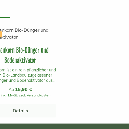
tenkorn Bio-Dünger und
Bodenaktivator
rn ist ein rein pflanzlicher und
en Bio-Landbau zugelassener
nger und Bodenaktivator aus
eich mit einer schnellen und
Regulärer Preis:
15,90 €
Ab
langanhaltenden Wirkung.Er
 inkl. MwSt. zzgl. Versandkosten
inhaltet keine tierischen
haltsstoffe und ist daher
enklich für Mensch, Tier und
Details
welt! Gartenkorn ist aus
chnikfreier österreichischer
ktion. Der Dünger kann bei
enflächen, Gemüsebeeten,