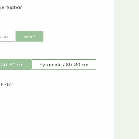
verfügbar
swählen
rosa
weiß
on ist zurzeit nicht verfügbar.)
(Diese Option ist zurzeit nicht verfügbar.)
(Diese Option ist zurzeit nicht verfügbar.)
swählen
/ 40-60 cm
Pyramide / 60-80 cm
(Diese Option ist zurzeit nicht verfügbar.)
86762