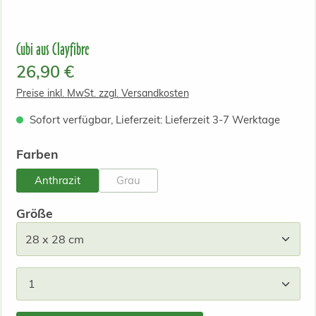
Cubi aus Clayfibre
Regulärer Preis:
26,90 €
Preise inkl. MwSt. zzgl. Versandkosten
Sofort verfügbar, Lieferzeit: Lieferzeit 3-7 Werktage
auswählen
Farben
Anthrazit
Grau
(Diese Option ist zurzeit nicht verfügbar.)
auswählen
Größe
Produkt Anzahl: Gib den gewünschten Wert ein od