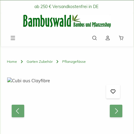
ab 250 € Versandkostenfrei in DE
Zum Hauptinhalt springen
Waren
Home
Garten Zubehör
Pflanzgefässe
Bildergalerie überspringen