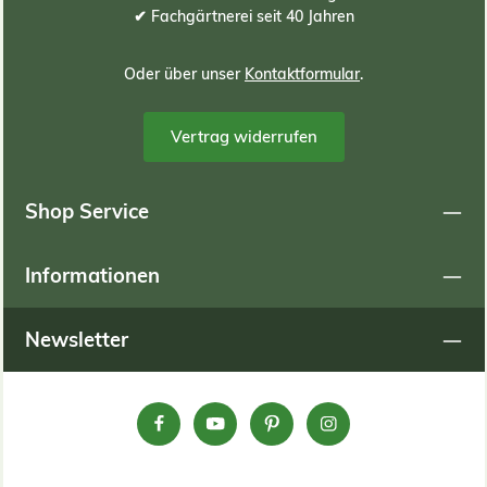
oder Tabelle zur Hilfe nehmen: Berechnungsformel:
✔ Fachgärtnerei seit 40 Jahren
(Meter Länge) x (Meter Breite) x (ZENTIMETER
Substrathöhe) x 10 = Bedarf an Substrat in Liter
Berechnungsbeispiele: Begrünungsfläche in Meter
Oder über unser
Kontaktformular
.
Länge m Breite m Gesamt qm Substrathöhe cm
Substratbedarf in Liter 1 1 1 6 60 2 2,5 5 6 300 2,5 4 10 6
600 1 1 1 8 80 2 2,5 5 8 400 2,5 4 10 8 800 1
Vertrag widerrufen
1 1 9 90 2 2,5 5 9 450 2,5 4 10 9 900 1 1 1 12 120 2
2,5 5 12 600 2,5 4 10 12 1200 1 1 1 15 150 2 2,5 5
15 750 2,5 4 10 15 1500
Shop Service
Informationen
Newsletter