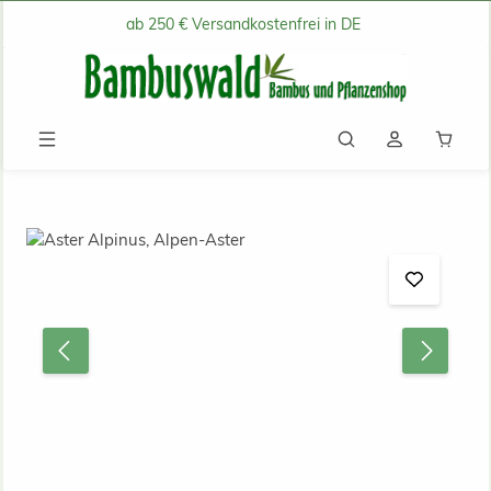
ab 250 € Versandkostenfrei in DE
Zum Hauptinhalt springen
Waren
Bildergalerie überspringen